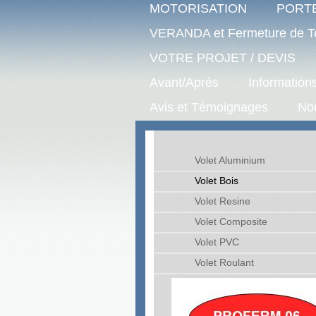
MOTORISATION
PORT
VERANDA et Fermeture de T
VOTRE PROJET / DEVIS
Avant/Après
Information
Avis et Témoignages
No
Volet Aluminium
Volet Bois
Volet Resine
Volet Composite
Volet PVC
Volet Roulant