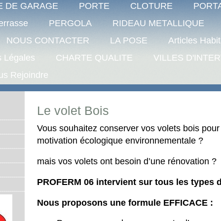
E DE GARAGE
PORTE
CLOTURE
PORTA
errasse
PERGOLA
RIDEAU METALLIQUE
NOUS CONTACTER
LA POSE
Articles Habi
s Légales
CHARTE QUALITE
VILLES D'INTE
us Rejoindre
Le volet Bois
Vous souhaitez conserver vos volets bois pour
motivation écologique environnementale ?
mais vos volets ont besoin d’une rénovation ?
PROFERM 06 intervient sur tous les types d
Nous proposons une formule EFFICACE :