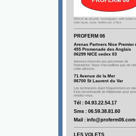
GRILLE de sécurité, moustiquaire, volet isolant e
volet niçois, store, fenêtre pvc à Nice
PROFERM 06
Arenas Partners Nice Premier 
455 Promenade des Anglais
06299 NICE cedex 03
Adresse réservée aux personnes de
l'entreprise. Nous n'accueillons pas de cli
cette adresse.
71 Avenue de la Mer
06700 St Laurent du Var
Les techniciens étant fréquemment en clie
il est recommandé de téléphoner pour pre
rendez-vous.
Tél : 04.93.22.54.17
Sms : 06.59.38.81.60
Mail : info@proferm06.com
LES VOLETS