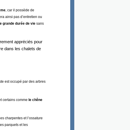
amme
, car il possède de
era ainsi pas d’entretien ou
e grande durée de vie
sans
èrement appréciés pour
re dans les chalets de
este est occupé par des arbres
 et certains comme
le chêne
 des charpentes et l’ossature
les parquets et les