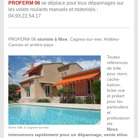
PROFERM 06
se déplace pour tous dépannages sur
les volets roulants manuels et motorisés :
04.93.22.54.17
PROFERM 06
storiste à Nice
, Cagnes-sur-mer, Antibes-
Cannes et arrière-pays :
Toutes
références
de toile
pour store,
cache-
balcon,
brise-vue
et prélart
pour les
particuliers
et
professionn
els
Store toile à Cagnes-sur-mer
Nous
intervenons rapidement pour un dépannage, vente et/ou