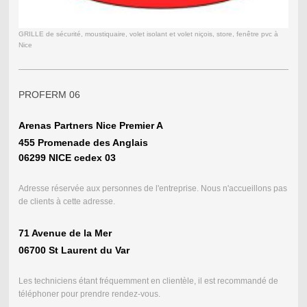
GRILLE de sécurité, moustiquaire, volet isolant et volet niçois, store, fenêtre pvc à
Nice
PROFERM 06
Arenas Partners Nice Premier A
455 Promenade des Anglais
06299 NICE cedex 03
Adresse réservée aux personnes de l'entreprise. Nous n'accueillons pas
de clients à cette adresse.
71 Avenue de la Mer
06700 St Laurent du Var
Les techniciens étant fréquemment en clientèle, il est recommandé de
téléphoner pour prendre rendez-vous.