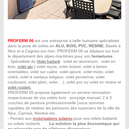
PROFERM 06
est une entreprise à taille humaine spécialisée
dans la pose de volets en
ALU, BOIS, PVC, RESINE.
Basée à
Nice et à Cagnes-sur-mer, PROFERM 06 se déplace sur tout
le département des alpes-maritimes pour vos
fermetures
:
- Spécialiste du
Volet battan
t
: volet en aluminium, volet en
bois,
volet alu
( volet niçois, volet isolant, volet à lames
orientables, volet sur cadre, volet ajouré, volet mixte, volet
cintré, volet à vantaux inégaux, volet persienne, volet
coulissant, volet plein, volet …)
, volet pvc ou volet en résine et
volet roulant
.
PROFERM 06 propose également un service rénovation
respectueuse de vos volets bois : ponçage manuel, 2 à 3
couches de peinture professionnnelle (nous sommes
capables de réaliser les peintures des nuanciers de la ville de
Nice, Cannes, Menton etc..
- Pensez aux
motorisations solaires
pour vos volets battants
ou volets roulants :
La solution la plus économique qui
ne nécessite pas de câblages disgracieux