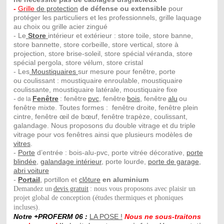
-
Grille
de protection
de défense ou extensible
pour
protéger les particuliers et les professionnels, grille laquage
au choix ou grille acier zingué
- Le
Store
intérieur et extérieur : store toile, store banne,
store bannette, store corbeille, store vertical, store à
projection, store brise-soleil, store spécial véranda, store
spécial pergola, store vélum, store cristal
- Les
Moustiquaires
sur mesure pour fenêtre, porte
ou coulissant : moustiquaire enroulable, moustiquaire
coulissante, moustiquaire latérale, moustiquaire fixe
-
Fenêtre
: fenêtre
pvc
, fenêtre
bois
, fenêtre
alu
ou
de la
fenêtre mixte. Toutes formes : fenêtre droite, fenêtre plein
cintre, fenêtre œil de bœuf, fenêtre trapèze, coulissant,
galandage. Nous proposons du double vitrage et du triple
vitrage pour vos fenêtres ainsi que plusieurs modèles de
vitres
.
-
Porte
d’entrée : bois-alu-pvc, porte vitrée décorative,
porte
blindée
,
galandage intérieur
, porte lourde,
porte de garage
,
abri voiture
-
Portail
,
portillon et
clôture
en aluminium
Demandez un
devis gratuit
: nous vous proposons avec plaisir un
projet global de conception (études thermiques et phoniques
incluses).
Notre +PROFERM 06 :
LA POSE !
Nous ne sous-traitons