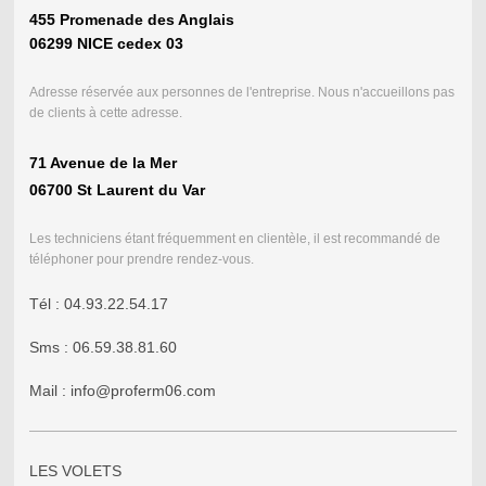
455 Promenade des Anglais
06299 NICE cedex 03
Adresse réservée aux personnes de l'entreprise. Nous n'accueillons pas
de clients à cette adresse.
71 Avenue de la Mer
06700 St Laurent du Var
Les techniciens étant fréquemment en clientèle, il est recommandé de
téléphoner pour prendre rendez-vous.
Tél : 04.93.22.54.17
Sms : 06.59.38.81.60
Mail : info@proferm06.com
LES VOLETS